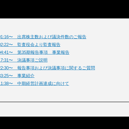
:01:16〜 出席株主数および議決件数のご報告
:02:22〜 監査役会より監査報告
:04:41〜 第35期報告事項 事業報告
:17:31〜 決議事項ご説明
:22:30〜 報告事項および決議事項に関するご質問
:33:25〜 事業紹介
:11:38〜 中期経営計画達成に向けて