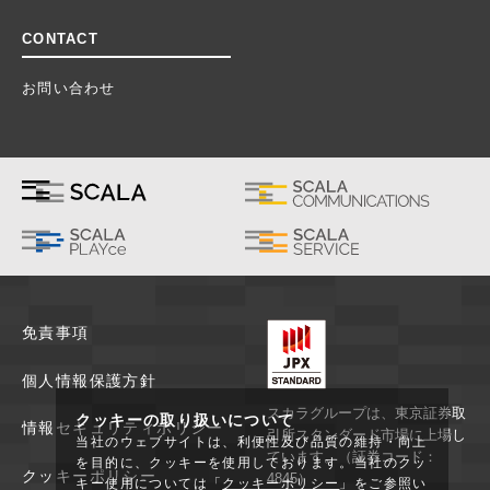
CONTACT
お問い合わせ
免責事項
個人情報保護方針
スカラグループは、東京証券取
クッキーの取り扱いについて
情報セキュリティポリシー
引所スタンダード市場に上場し
当社のウェブサイトは、利便性及び品質の維持・向上
ています。（証券コード：
を目的に、クッキーを使用しております。当社のクッ
クッキーポリシー
4845）
キー使用については「
クッキーポリシー
」をご参照い