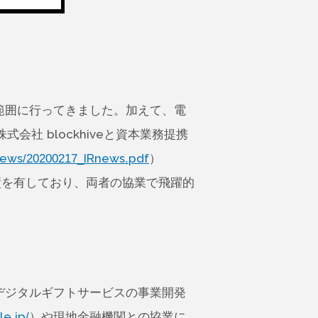
範囲に行ってきました。加えて、電
社 blockhiveと資本業務提携
r/news/20200217_IRnews.pdf
）
績を有しており、両者の協業で飛躍的
デジタルギフトサービスの事業開発
le.jp/
）や現地金融機関との協業に