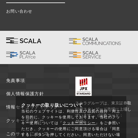
お問い合わせ
免責事項
個人情報保護方針
スカラグループは、東京証券取
クッキーの取り扱いについて
情報セキュリティポリシー
引所スタンダード市場に上場し
当社のウェブサイトは、利便性及び品質の維持・向上
ています。（証券コード：
を目的に、クッキーを使用しております。当社のクッ
クッキーポリシー
4845）
キー使用については「
クッキーポリシー
」をご参照い
ただき、クッキーの使用にご同意頂ける場合は「同意
このサイトについて
する」ボタンを押してください。同意いただけない場