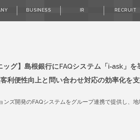
ANY
BUSINESS
IR
RECRUIT
エッグ】島根銀行にFAQシステム「i-ask」を
顧客利便性向上と問い合わせ対応の効率化を支
ョンズ開発のFAQシステムをグループ連携で提供し、地域