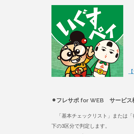
【
⚫︎フレサポ for WEB サービ
「基本チェックリスト」または「
下の3区分で判定します。