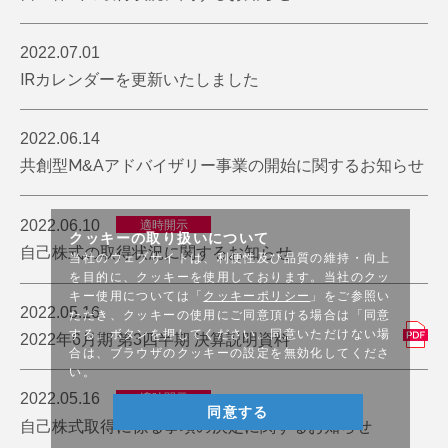
2022.07.01
IRカレンダーを更新いたしました
2022.06.14
共創型M&Aアドバイザリー事業の開始に関するお知らせ
2022.06.10
適時開示
クッキーの取り扱いについて
自己株式の取得状況に関するお知らせ
当社のウェブサイトは、利便性及び品質の維持・向上
を目的に、クッキーを使用しております。当社のクッ
キー使用については「
クッキーポリシー
」をご参照い
2022.05.16
ただき、クッキーの使用にご同意頂ける場合は「同意
する」ボタンを押してください。同意いただけない場
2022年6月期 第3四半期 決算説明資料
合は、ブラウザのクッキーの設定を無効化してくださ
い。
2022.05.16
適時開示
同意する
自己株式取得に係る事項の決定に関するお知らせ